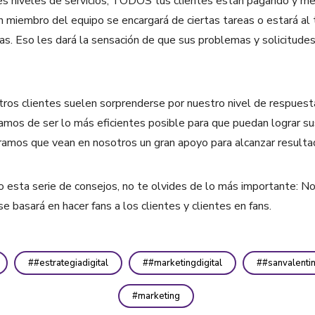
ntes niveles de servicios, TODOS tus clientes están pagando y me
n miembro del equipo se encargará de ciertas tareas o estará al
as. Eso les dará la sensación de que sus problemas y solicitude
tros clientes suelen sorprenderse por nuestro nivel de respuesta
atamos de ser lo más eficientes posible para que puedan lograr 
ramos que vean en nosotros un gran apoyo para alcanzar resulta
esta serie de consejos, no te olvides de lo más importante: N
e basará en hacer fans a los clientes y clientes en fans.
#estrategiadigital
#marketingdigital
#sanvalenti
marketing