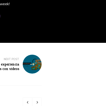
 week!
NEXT POST
 experiencia
as con videos