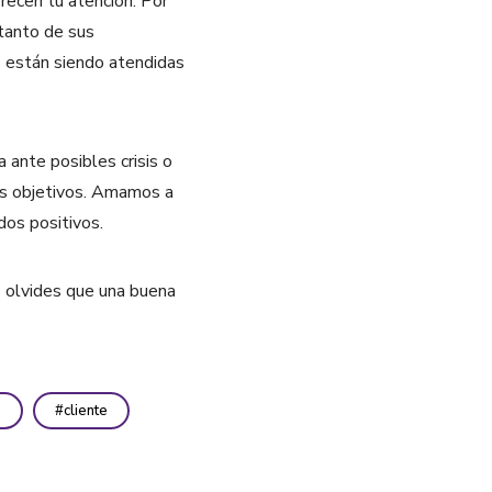
recen tu atención. Por
 tanto de sus
s están siendo atendidas
 ante posibles crisis o
sus objetivos. Amamos a
dos positivos.
o olvides que una buena
n
cliente