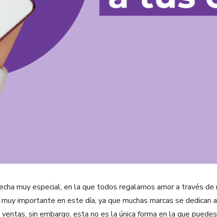
fecha muy especial, en la que todos regalamos amor a través de 
 muy importante en este día, ya que muchas marcas se dedican a
 ventas, sin embargo, esta no es la única forma en la que puedes