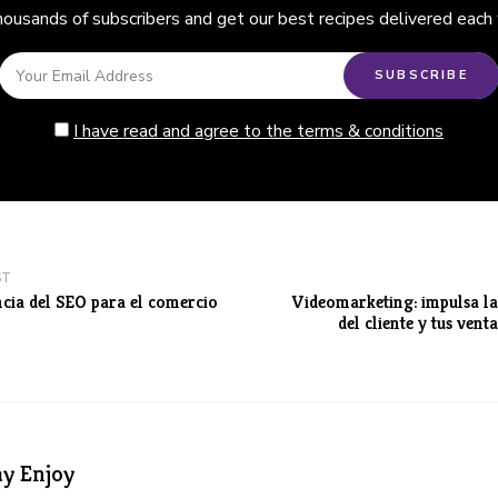
thousands of subscribers and get our best recipes delivered each
I have read and agree to the terms & conditions
ST
cia del SEO para el comercio
Videomarketing: impulsa la
del cliente y tus vent
y Enjoy