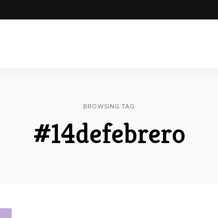
BROWSING TAG
#14defebrero