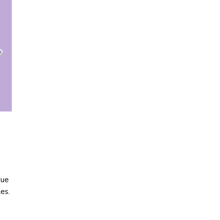
que
es.