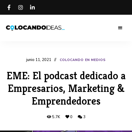
Colocando
Colocando
Ideas
Blog
Ideas Blog
junio 11, 2021
COLOCANDO EN MEDIOS
EME: El podcast dedicado a
Empresarios, Marketing &
Emprendedores
5.7K
0
3