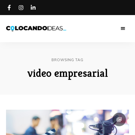
Colocando
Colocando
Ideas
Blog
Ideas Blog
BROWSING TAG
video empresarial