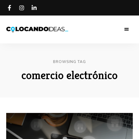
Colocando
Colocando
Ideas
Blog
Ideas Blog
BROWSING TAG
comercio electrónico