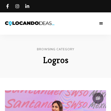
Colocando
Colocando
Ideas
Blog
Ideas Blog
BROWSING CATEGORY
Logros