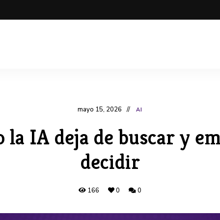
mayo 15, 2026
AI
 la IA deja de buscar y em
decidir
166
0
0