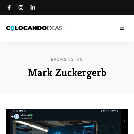
Colocando
Colocando
Ideas
Blog
Ideas Blog
BROWSING TAG
Mark Zuckergerb