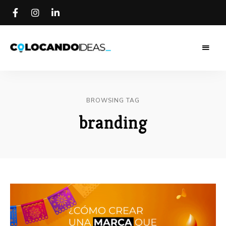
Colocando
Colocando
Ideas
Blog
Ideas Blog
BROWSING TAG
branding