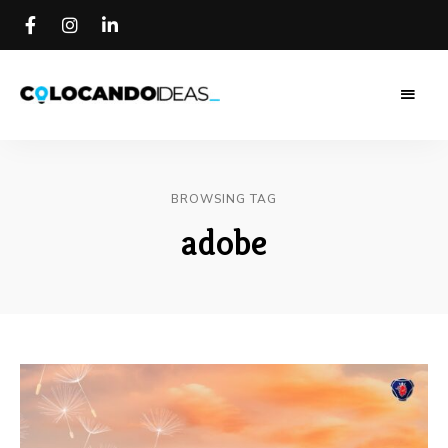
Colocando
Colocando
Ideas
Blog
Ideas Blog
BROWSING TAG
adobe