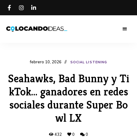
Colocando
Colocando
Ideas
Blog
Ideas Blog
febrero 10, 2026
SOCIAL LISTENING
Seahawks, Bad Bunny y Ti
kTok… ganadores en redes
sociales durante Super Bo
wl LX
432
0
0